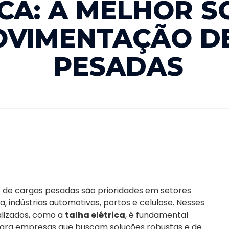
ICA: A MELHOR 
OVIMENTAÇÃO D
PESADAS
 de cargas pesadas são prioridades em setores
ia, indústrias automotivas, portos e celulose. Nesses
alizados, como a
talha elétrica
, é fundamental
 Para empresas que buscam soluções robustas e de