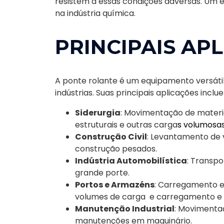
resistem a essas condições adversas. Um 
na indústria química.
PRINCIPAIS AP
A ponte rolante é um equipamento versáti
indústrias. Suas principais aplicações inclu
Siderurgia
: Movimentação de materi
estruturais e outras carga
s volumosa
Construção Civil
: Levantamento de v
construção pesados.
Indústria Automobilística
: Transpo
grande porte.
Portos e Armazéns
: Carregamento e
volumes de carga e carregamento e
Manutenção Industrial
: Movimenta
manutenções em maquinário.