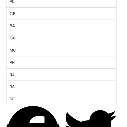
PE
CE
BA
GO
MG
PR
RJ
RS
SC