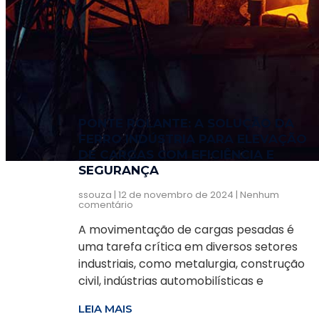
PONTE ROLANTE: A SOLUÇÃO DA
FERRO INDÚSTRIA PARA ELEVAÇÃO
DE CARGAS COM EFICIÊNCIA E
SEGURANÇA
ssouza
12 de novembro de 2024
Nenhum
comentário
A movimentação de cargas pesadas é
uma tarefa crítica em diversos setores
industriais, como metalurgia, construção
civil, indústrias automobilísticas e
LEIA MAIS